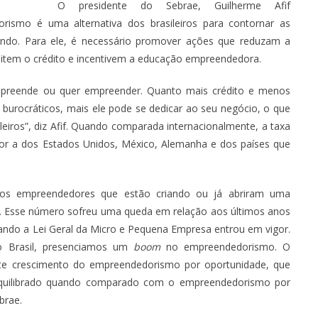
O presidente do Sebrae, Guilherme Afif
ismo é uma alternativa dos brasileiros para contornar as
ndo. Para ele, é necessário promover ações que reduzam a
cilitem o crédito e incentivem a educação empreendedora.
empreende ou quer empreender. Quanto mais crédito e menos
urocráticos, mais ele pode se dedicar ao seu negócio, o que
eiros”, diz Afif. Quando comparada internacionalmente, a taxa
ior a dos Estados Unidos, México, Alemanha e dos países que
os empreendedores que estão criando ou já abriram uma
. Esse número sofreu uma queda em relação aos últimos anos
ndo a Lei Geral da Micro e Pequena Empresa entrou em vigor.
o Brasil, presenciamos um
boom
no empreendedorismo. O
orte crescimento do empreendedorismo por oportunidade, que
equilibrado quando comparado com o empreendedorismo por
brae.