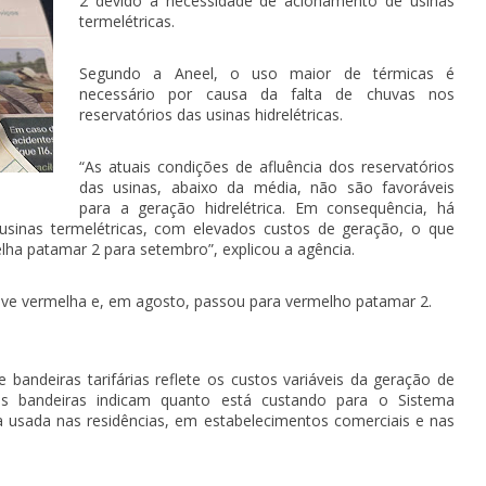
2 devido à necessidade de acionamento de usinas
termelétricas.
Segundo a Aneel, o uso maior de térmicas é
necessário por causa da falta de chuvas nos
reservatórios das usinas hidrelétricas.
“As atuais condições de afluência dos reservatórios
das usinas, abaixo da média, não são favoráveis
para a geração hidrelétrica. Em consequência, há
sinas termelétricas, com elevados custos de geração, o que
lha patamar 2 para setembro”, explicou a agência.
steve vermelha e, em agosto, passou para vermelho patamar 2.
bandeiras tarifárias reflete os custos variáveis da geração de
, as bandeiras indicam quanto está custando para o Sistema
ia usada nas residências, em estabelecimentos comerciais e nas