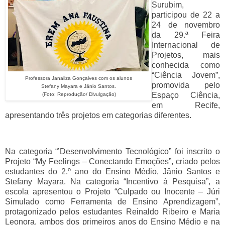
Surubim,
participou de 22 a
24 de novembro
da 29.ª Feira
Internacional de
Projetos, mais
conhecida como
“Ciência Jovem”,
Professora Janailza Gonçalves com os alunos
promovida pelo
Stefany Mayara e Jânio Santos.
Espaço Ciência,
(Foto: Reprodução/ Divulgação)
em Recife,
apresentando três projetos em categorias diferentes.
Na categoria “’Desenvolvimento Tecnológico” foi inscrito o
Projeto “My Feelings – Conectando Emoções”, criado pelos
estudantes do 2.º ano do Ensino Médio, Jânio Santos e
Stefany Mayara. Na categoria “Incentivo à Pesquisa”, a
escola apresentou o Projeto “Culpado ou Inocente – Júri
Simulado como Ferramenta de Ensino Aprendizagem”,
protagonizado pelos estudantes Reinaldo Ribeiro e Maria
Leonora, ambos dos primeiros anos do Ensino Médio e na