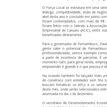
O Força Local se estrutura em uma série 
diálogo, competitividade, visão de negó
abril deste ano e concluído em junho co
foram contemplados, com mais de R$ 
foram feitos com o Sebrae, a Associação 
Empresarial de Caruaru (ACIC), entre o
beneficiadas diretamente.
Para o governador de Pernambuco, Paulo
gente sabe o potencial de Pernambuc
profissionalizadas, vemos exemplo como 
a partir de incentivos de parcerias. É
momento ruim, para gerar renda, empreg
empreender é grande e o que precisa é de
Na ocasião também foi lançado mais um
de convênios com entidades sem fins lu
buscam fortalecer os APLs e os setore
deste mês, onde serão selecionados entre
anunciada no dia 2 de dezembro.
O secretário de Desenvolvimento Econ