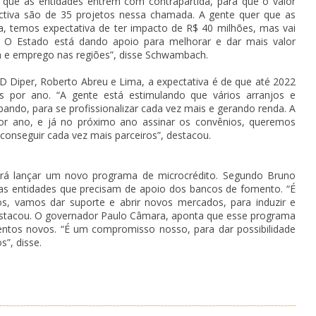
m que as entidades entrem com contrapartida, para que o valor
ectiva são de 35 projetos nessa chamada. A gente quer que as
, temos expectativa de ter impacto de R$ 40 milhões, mas vai
. O Estado está dando apoio para melhorar e dar mais valor
 e emprego nas regiões”, disse Schwambach.
D Diper, Roberto Abreu e Lima, a expectativa é de que até 2022
s por ano. “A gente está estimulando que vários arranjos e
pando, para se profissionalizar cada vez mais e gerando renda. A
s por ano, e já no próximo ano assinar os convênios, queremos
conseguir cada vez mais parceiros”, destacou.
irá lançar um novo programa de microcrédito. Segundo Bruno
as entidades que precisam de apoio dos bancos de fomento. “É
s, vamos dar suporte e abrir novos mercados, para induzir e
destacou. O governador Paulo Câmara, aponta que esse programa
entos novos. “É um compromisso nosso, para dar possibilidade
”, disse.