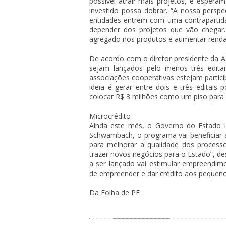
possível atrair mais projetos, e espera
investido possa dobrar. “A nossa persp
entidades entrem com uma contrapartida
depender dos projetos que vão chegar
agregado nos produtos e aumentar renda
De acordo com o diretor presidente da A
sejam lançados pelo menos três editai
associações cooperativas estejam partici
ideia é gerar entre dois e três editai
colocar R$ 3 milhões como um piso para 
Microcrédito
Ainda este mês, o Governo do Estado 
Schwambach, o programa vai beneficiar 
para melhorar a qualidade dos processo
trazer novos negócios para o Estado”, 
a ser lançado vai estimular empreendim
de empreender e dar crédito aos pequenos
Da Folha de PE