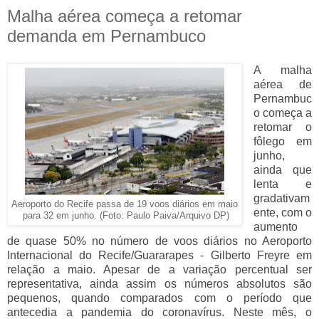
Malha aérea começa a retomar
demanda em Pernambuco
A malha
aérea de
Pernambuc
o começa a
retomar o
fôlego em
junho,
ainda que
lenta e
gradativam
Aeroporto do Recife passa de 19 voos diários em maio
ente, com o
para 32 em junho. (Foto: Paulo Paiva/Arquivo DP)
aumento
de quase 50% no número de voos diários no Aeroporto
Internacional do Recife/Guararapes - Gilberto Freyre em
relação a maio. Apesar de a variação percentual ser
representativa, ainda assim os números absolutos são
pequenos, quando comparados com o período que
antecedia a pandemia do coronavírus. Neste mês, o