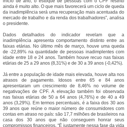
início de ano, o estoque de pessoas com o CPF restrito
ainda é muito alto. O que mais favorecerá um ciclo de queda
da inadimplência será uma recuperação mais acentuada do
mercado de trabalho e da renda dos trabalhadores”, analisa
o presidente.
Dados detalhados do indicador revelam que a
inadimplência apresenta comportamento distinto entre as
faixas etárias. No último mês de março, houve uma queda
de -22,89% na quantidade de pessoas inadimplentes com
idade entre 18 e 24 anos. Também houve recuo nas faixas
etárias de 25 a 29 anos (8,31%) e de 30 a 39 anos (-0,42%).
Já entre a população de idade mais elevada, houve alta nos
atrasos de pagamento. Idosos entre 65 e 84 anos
apresentaram um crescimento de 8,46% no volume de
negativações de CPF. A elevação também foi observada
nas faixas etárias de 50 a 64 anos (4,76%) e de 40 a 49
anos (3,29%). Em termos percentuais, é a faixa dos 30 aos
39 anos que reúne o maior número de consumidores com
contas em atraso no país: são 17,7 milhões de brasileiros na
casa dos 30 anos que não conseguem honrar seus
compromissos financeiros. “É justamente nessa fase da vida