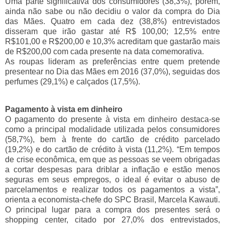
Uma parte significativa dos consumidores (38,3%), porém,
ainda não sabe ou não decidiu o valor da compra do Dia
das Mães. Quatro em cada dez (38,8%) entrevistados
disseram que irão gastar até R$ 100,00; 12,5% entre
R$101,00 e R$200,00 e 10,3% acreditam que gastarão mais
de R$200,00 com cada presente na data comemorativa.
As roupas lideram as preferências entre quem pretende
presentear no Dia das Mães em 2016 (37,0%), seguidas dos
perfumes (29,1%) e calçados (17,5%).
Pagamento à vista em dinheiro
O pagamento do presente à vista em dinheiro destaca-se
como a principal modalidade utilizada pelos consumidores
(58,7%), bem à frente do cartão de crédito parcelado
(19,2%) e do cartão de crédito à vista (11,2%). “Em tempos
de crise econômica, em que as pessoas se veem obrigadas
a cortar despesas para driblar a inflação e estão menos
seguras em seus empregos, o ideal é evitar o abuso de
parcelamentos e realizar todos os pagamentos a vista”,
orienta a economista-chefe do SPC Brasil, Marcela Kawauti.
O principal lugar para a compra dos presentes será o
shopping center, citado por 27,0% dos entrevistados,