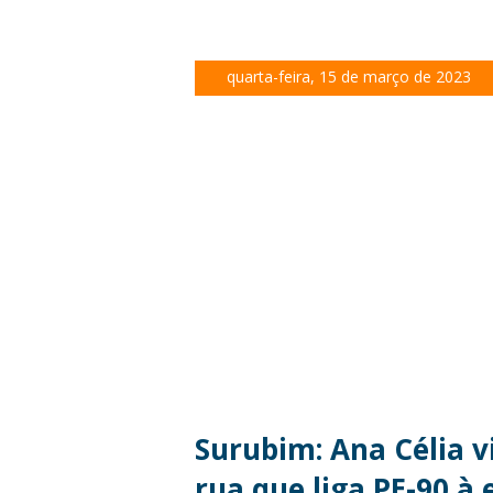
quarta-feira, 15 de março de 2023
Surubim: Ana Célia v
rua que liga PE-90 à