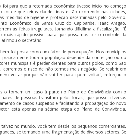
tes foi para que a retomada econômica tivesse início no começo
o foi de que feiras clandestinas estão ocorrendo nas cidades,
r as medidas de higiene e proteção determinadas pelo Governo.
nto Econômico de Santa Cruz do Capibaribe, Isaac Aragão,
rem as feiras irregulares, tornando dificílima a fiscalização. “É
o mais rápido possível para que possamos ter o controle da
”, afirmou o secretário.
mbém foi posta como um fator de preocupação. Nos municípios
a, praticamente toda a população depende da confecção ou do
tores municipais é perder clientes para outros polos, como São
, corremos o risco de não termos mais negócio. Se reabrir em
nem voltar porque não vai ter para quem voltar”, reforçou o
ões o tornam um caso à parte no Plano de Convivência com o
hares de pessoas transitam pelos locais, que possui diversas
oramento de casos suspeitos e facilitando a propagação do novo
setor está apenas na sétima etapa do Plano de Convivência,
 talvez no mundo. Você tem desde os pequenos comerciantes,
grandes, se tornando uma fragmentação de diversos setores. Se