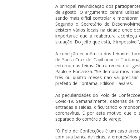
A principal reivindicação dos participan
de agosto. O argumento central utilizad
sendo mais difícil controlar e monitora
Segundo o Secretário de Desenvolvime
existem vários locais na cidade onde ocor
importante que a reabertura aconteça 
situação. Do jeito que está, é impossível
A condição econômica dos feirantes ta
de Santa Cruz do Capibaribe e Toritam
entorno das feiras. Outro receio dos ges
Paulo e Fortaleza. “Se demorarmos mais
três ou quatro meses não vai precisar 
prefeito de Toritama, Edilson Tavares.
As peculiaridades do Polo de Confecç
Covid-19. Semanalmente, dezenas de mil
entradas e saídas, dificultando o monit
coronavírus. É por este motivo que o 
separado do comércio de varejo.
“O Polo de Confecções é um caso único
com sua banca de feiras, a empresários 