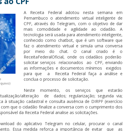
s ao CPF
A Receita Federal adotou nesta semana em
Pernambuco o atendimento virtual inteligente de
CPF, através do Telegram, com o objetivo de dar
mais comodidade e agilidade ao cidadão. A
tecnologia será usada para atendimento inteligente,
conhecido como chatbot, que é um software que
faz o atendimento virtual e simula uma conversa
por meio do chat. O canal criado é o
ReceitaFederalOficial, onde os cidadãos poderão
solicitar serviços relacionados ao CPF, enviando
as informações e documentos mínimos exigidos
para que a Receita Federal faça a análise e
conclua o processo de solicitação.
o
rquivo)
Neste momento, os serviços que estarão
tualização/alteração de dados; regularização; segunda via;
à situação cadastral e consulta ausência de DIRPF (exercício
er com que o cidadão finalize a conversa com o cumprimento dos
sponsável da Receita Federal analise as solicitações.
wnload do aplicativo Telegram no celular, procurar o canal
dimento. Essa medida reforça a importância de evitar que as