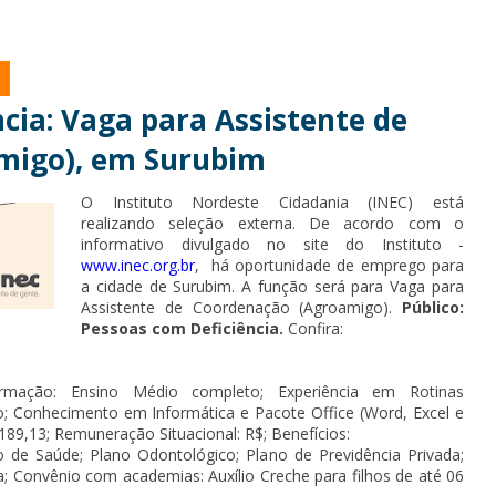
cia: Vaga para Assistente de
migo), em Surubim
O Instituto Nordeste Cidadania (INEC) está
realizando seleção externa. De acordo com o
informativo divulgado no site do Instituto -
www.inec.org.br
, há oportunidade de emprego para
a cidade de Surubim. A função será para Vaga para
Assistente de Coordenação (Agroamigo).
Público:
Pessoas com Deficiência.
Confira:
rmação: Ensino Médio completo; Experiência em Rotinas
o; Conhecimento em Informática e Pacote Office (Word, Excel e
.189,13; Remuneração Situacional: R$; Benefícios:
o de Saúde; Plano Odontológico; Plano de Previdência Privada;
ca; Convênio com academias: Auxílio Creche para filhos de até 06