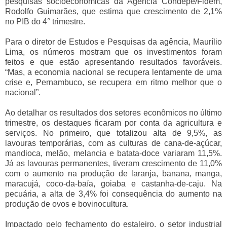
pesquisas socioeconômicas da Agência Condepe/Fidem,
Rodolfo Guimarães, que estima que crescimento de 2,1%
no PIB do 4° trimestre.
Para o diretor de Estudos e Pesquisas da agência, Maurílio
Lima, os números mostram que os investimentos foram
feitos e que estão apresentando resultados favoráveis.
“Mas, a economia nacional se recupera lentamente de uma
crise e, Pernambuco, se recupera em ritmo melhor que o
nacional”.
Ao detalhar os resultados dos setores econômicos no último
trimestre, os destaques ficaram por conta da agricultura e
serviços. No primeiro, que totalizou alta de 9,5%, as
lavouras temporárias, com as culturas de cana-de-açúcar,
mandioca, melão, melancia e batata-doce variaram 11,5%.
Já as lavouras permanentes, tiveram crescimento de 11,0%
com o aumento na produção de laranja, banana, manga,
maracujá, coco-da-baía, goiaba e castanha-de-caju. Na
pecuária, a alta de 3,4% foi consequência do aumento na
produção de ovos e bovinocultura.
Impactado pelo fechamento do estaleiro, o setor industrial