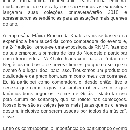
fitness, moda íntima, bebê/infantil, jeans, moda feminina,
moda masculina e de calçados e acessórios, as expositoras
lançaram suas coleções primavera/verão 2018 e
apresentaram as tendências para as estações mais quentes
do ano.
A empresária Flávia Ribeiro da Khato Jeans se baseou na
experiência bem sucedida como compradora do evento e,
na 24ª edição, tornou-se uma expositora da RNMP, fazendo
da sua empresa a primeira de fora do Nordeste a participar
como fornecedora. “A Khato Jeans veio para a Rodada de
Negócios em busca de novos clientes, porque eu sei que o
evento é o lugar ideal para isso. Trouxemos um produto de
qualidade e de preço bom, assim como meus concorrentes.
Eu já participei como compradora e, desde então, tive a
certeza que como expositora também obteria êxito e que
faríamos bons negócios. Somos de Goiás, Estado famoso
pela cultura do sertanejo, que se reflete nas confecções.
Nosso forte são as calças jeans mais justas que os clientes
gostam, inclusive por serem usadas por ídolos da música”,
disse.
Entre os compradores, a importância de participar do evento