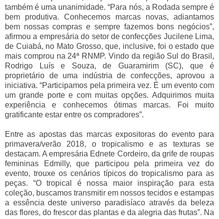
também é uma unanimidade. “Para nós, a Rodada sempre é
bem produtiva. Conhecemos marcas novas, adiantamos
bem nossas compras e sempre fazemos bons negócios”,
afirmou a empresária do setor de confecções Jucilene Lima,
de Cuiabá, no Mato Grosso, que, inclusive, foi o estado que
mais comprou na 24ª RNMP. Vindo da região Sul do Brasil,
Rodrigo Luís e Souza, de Guaramirim (SC), que é
proprietário de uma indústria de confecções, aprovou a
iniciativa. “Participamos pela primeira vez. É um evento com
um grande porte e com muitas opções. Adquirimos muita
experiência e conhecemos ótimas marcas. Foi muito
gratificante estar entre os compradores”.
Entre as apostas das marcas expositoras do evento para
primavera/verão 2018, o tropicalismo e as texturas se
destacam. A empresária Ednete Cordeiro, da grife de roupas
femininas Edmilly, que participou pela primeira vez do
evento, trouxe os cenários típicos do tropicalismo para as
peças. “O tropical é nossa maior inspiração para esta
coleção, buscamos transmitir em nossos tecidos e estampas
a essência deste universo paradisíaco através da beleza
das flores, do frescor das plantas e da alegria das frutas”. Na