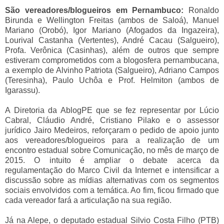
São vereadores/blogueiros em Pernambuco:
Ronaldo
Birunda e Wellington Freitas (ambos de Saloá), Manuel
Mariano (Orobó), Igor Mariano (Afogados da Ingazeira),
Lourival Castanha (Vertentes), André Cacau (Salgueiro),
Profa. Verônica (Casinhas), além de outros que sempre
estiveram comprometidos com a blogosfera pernambucana,
a exemplo de Alvinho Patriota (Salgueiro), Adriano Campos
(Teresinha), Paulo Uchôa e Prof. Helmiton (ambos de
Igarassu).
A Diretoria da AblogPE que se fez representar por Lúcio
Cabral, Cláudio André, Cristiano Pilako e o assessor
jurídico Jairo Medeiros, reforçaram o pedido de apoio junto
aos vereadores/blogueiros para a realização de um
encontro estadual sobre Comunicação, no mês de março de
2015. O intuito é ampliar o debate acerca da
regulamentação do Marco Civil da Internet e intensificar a
discussão sobre as mídias alternativas com os segmentos
sociais envolvidos com a temática. Ao fim, ficou firmado que
cada vereador fará a articulação na sua região.
Já na Alepe, o deputado estadual Silvio Costa Filho (PTB)