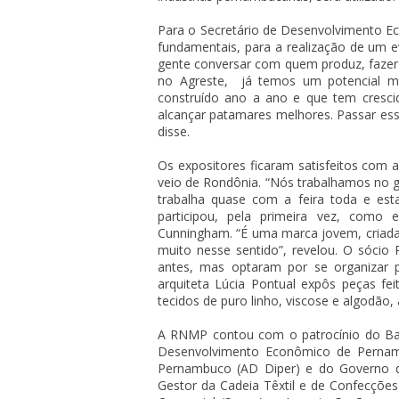
Para o Secretário de Desenvolvimento 
fundamentais, para a realização de um e
gente conversar com quem produz, fazer di
no Agreste, já temos um potencial mu
construído ano a ano e que tem crescid
alcançar patamares melhores. Passar essa
disse.
Os expositores ficaram satisfeitos com
veio de Rondônia. “Nós trabalhamos no ger
trabalha quase com a feira toda e est
participou, pela primeira vez, como
Cunningham. “É uma marca jovem, criada
muito nesse sentido”, revelou. O sócio 
antes, mas optaram por se organizar 
arquiteta Lúcia Pontual expôs peças fe
tecidos de puro linho, viscose e algodão, 
A RNMP contou com o patrocínio do Ban
Desenvolvimento Econômico de Pernam
Pernambuco (AD Diper) e do Governo d
Gestor da Cadeia Têxtil e de Confecçõe