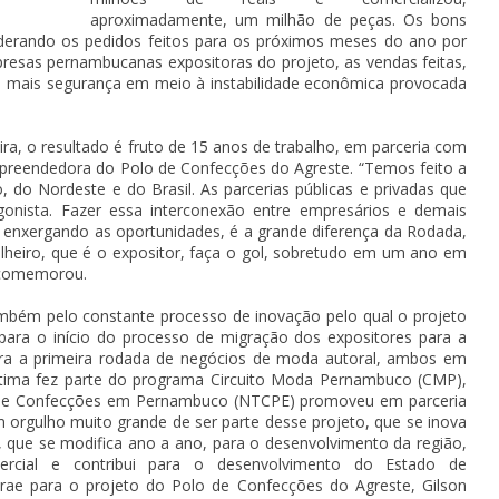
aproximadamente, um milhão de peças. Os bons
iderando os pedidos feitos para os próximos meses do ano por
resas pernambucanas expositoras do projeto, as vendas feitas,
em mais segurança em meio à instabilidade econômica provocada
ira, o resultado é fruto de 15 anos de trabalho, em parceria com
a empreendedora do Polo de Confecções do Agreste. “Temos feito a
, do Nordeste e do Brasil. As parcerias públicas e privadas que
onista. Fazer essa interconexão entre empresários e demais
e enxergando as oportunidades, é a grande diferença da Rodada,
tilheiro, que é o expositor, faça o gol, sobretudo em um ano em
, comemorou.
ambém pelo constante processo de inovação pelo qual o projeto
ara o início do processo de migração dos expositores para a
ra a primeira rodada de negócios de moda autoral, ambos em
ltima fez parte do programa Circuito Moda Pernambuco (CMP),
e de Confecções em Pernambuco (NTCPE) promoveu em parceria
orgulho muito grande de ser parte desse projeto, que se inova
, que se modifica ano a ano, para o desenvolvimento da região,
rcial e contribui para o desenvolvimento do Estado de
rae para o projeto do Polo de Confecções do Agreste, Gilson