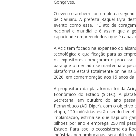
Gonçalves.
O evento também contemplou a segunda 
de Caruaru. A prefeita Raquel Lyra des
evento como esse. “É ato de coragem 
nacional e mundial e é assim que a g
capacidade empreendedora que é capaz de 
A Acic tem focado na expansão do alcanc
tecnológica e qualificação para as empr
os expositores começaram o processo 
para que o mercado se mantenha aquecid
plataforma estará totalmente online na 
2020, em comemoração aos 15 anos da R
A propositura da plataforma foi da Aci
Econômico do Estado (SDEC). A plataf
Secretaria, em outubro do ano pass
Pernambuco (AD Diper), com o objetivo de
etapa, 120 indústrias estão sendo benef
implantação, estima-se que haja um ga
bilhões por ano e emprega 250 mil pes
Estado. Para isso, o ecossistema da Ro
indústrias pernambucanas, será utilizado.