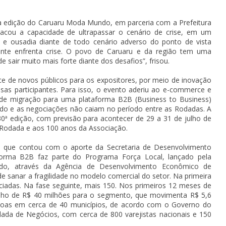
edição do Caruaru Moda Mundo, em parceria com a Prefeitura
tacou a capacidade de ultrapassar o cenário de crise, em um
e ousadia diante de todo cenário adverso do ponto de vista
ente enfrenta crise. O povo de Caruaru e da região tem uma
sair muito mais forte diante dos desafios”, frisou.
e de novos públicos para os expositores, por meio de inovação
esas participantes. Para isso, o evento aderiu ao e-commerce e
de migração para uma plataforma B2B (Business to Business)
o e as negociações não caiam no período entre as Rodadas. A
30ª edição, com previsão para acontecer de 29 a 31 de julho de
odada e aos 100 anos da Associação.
c, que contou com o aporte da Secretaria de Desenvolvimento
orma B2B faz parte do Programa Força Local, lançado pela
ado, através da Agência de Desenvolvimento Econômico de
 sanar a fragilidade no modelo comercial do setor. Na primeira
iciadas. Na fase seguinte, mais 150. Nos primeiros 12 meses de
nho de R$ 40 milhões para o segmento, que movimenta R$ 5,6
soas em cerca de 40 municípios, de acordo com o Governo do
dada de Negócios, com cerca de 800 varejistas nacionais e 150