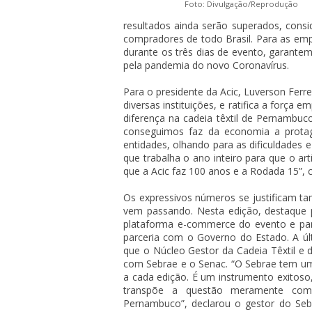
Foto: Divulgação/Reprodução
resultados ainda serão superados, cons
compradores de todo Brasil. Para as emp
durante os três dias de evento, garant
pela pandemia do novo Coronavírus.
Para o presidente da Acic, Luverson Ferre
diversas instituições, e ratifica a forç
diferença na cadeia têxtil de Pernambuco
conseguimos faz da economia a protag
entidades, olhando para as dificuldades 
que trabalha o ano inteiro para que o ar
que a Acic faz 100 anos e a Rodada 15”
Os expressivos números se justificam t
vem passando. Nesta edição, destaque p
plataforma e-commerce do evento e pa
parceria com o Governo do Estado. A ú
que o Núcleo Gestor da Cadeia Têxtil 
com Sebrae e o Senac. “O Sebrae tem um 
a cada edição. É um instrumento exitoso
transpõe a questão meramente come
Pernambuco”, declarou o gestor do Seb