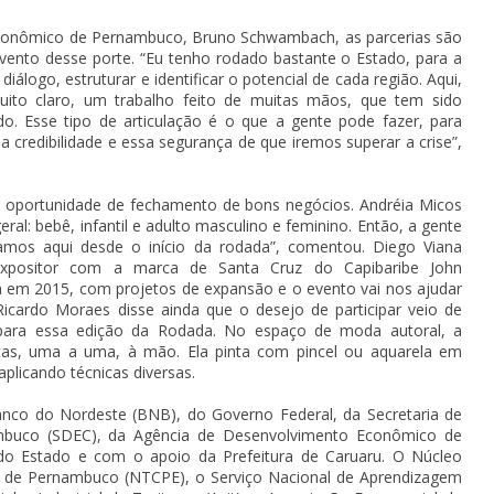
Econômico de Pernambuco, Bruno Schwambach, as parcerias são
vento desse porte. “Eu tenho rodado bastante o Estado, para a
álogo, estruturar e identificar o potencial de cada região. Aqui,
ito claro, um trabalho feito de muitas mãos, que tem sido
o. Esse tipo de articulação é o que a gente pode fazer, para
 credibilidade e essa segurança de que iremos superar a crise”,
 a oportunidade de fechamento de bons negócios. Andréia Micos
al: bebê, infantil e adulto masculino e feminino. Então, a gente
amos aqui desde o início da rodada”, comentou. Diego Viana
 expositor com a marca de Santa Cruz do Capibaribe John
 em 2015, com projetos de expansão e o evento vai nos ajudar
Ricardo Moraes disse ainda que o desejo de participar veio de
para essa edição da Rodada. No espaço de moda autoral, a
itas, uma a uma, à mão. Ela pinta com pincel ou aquarela em
aplicando técnicas diversas.
co do Nordeste (BNB), do Governo Federal, da Secretaria de
buco (SDEC), da Agência de Desenvolvimento Econômico de
o Estado e com o apoio da Prefeitura de Caruaru. O Núcleo
s de Pernambuco (NTCPE), o Serviço Nacional de Aprendizagem