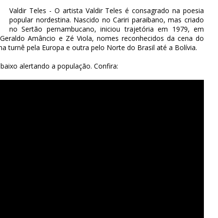
Valdir Teles - O artista Valdir Teles é consagrado na poesia
popular nordestina. Nascido no Cariri paraibano, mas criado
no Sertão pernambucano, iniciou trajetória em 1979, em
 Geraldo Amâncio e Zé Viola, nomes reconhecidos da cena do
 turnê pela Europa e outra pelo Norte do Brasil até a Bolívia.
abaixo alertando a população. Confira: