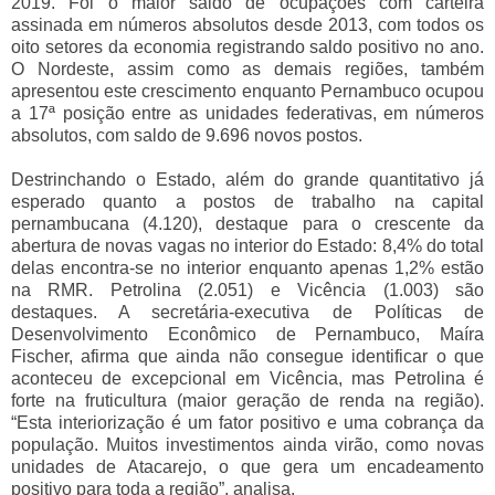
2019. Foi o maior saldo de ocupações com carteira
assinada em números absolutos desde 2013, com todos os
oito setores da economia registrando saldo positivo no ano.
O Nordeste, assim como as demais regiões, também
apresentou este crescimento enquanto Pernambuco ocupou
a 17ª posição entre as unidades federativas, em números
absolutos, com saldo de 9.696 novos postos.
Destrinchando o Estado, além do grande quantitativo já
esperado quanto a postos de trabalho na capital
pernambucana (4.120), destaque para o crescente da
abertura de novas vagas no interior do Estado: 8,4% do total
delas encontra-se no interior enquanto apenas 1,2% estão
na RMR. Petrolina (2.051) e Vicência (1.003) são
destaques. A secretária-executiva de Políticas de
Desenvolvimento Econômico de Pernambuco, Maíra
Fischer, afirma que ainda não consegue identificar o que
aconteceu de excepcional em Vicência, mas Petrolina é
forte na fruticultura (maior geração de renda na região).
“Esta interiorização é um fator positivo e uma cobrança da
população. Muitos investimentos ainda virão, como novas
unidades de Atacarejo, o que gera um encadeamento
positivo para toda a região”, analisa.