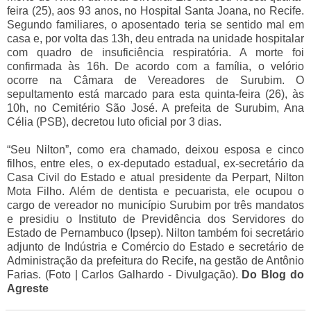
feira (25), aos 93 anos, no Hospital Santa Joana, no Recife.
Segundo familiares, o aposentado teria se sentido mal em
casa e, por volta das 13h, deu entrada na unidade hospitalar
com quadro de insuficiência respiratória. A morte foi
confirmada às 16h. De acordo com a família, o velório
ocorre na Câmara de Vereadores de Surubim. O
sepultamento está marcado para esta quinta-feira (26), às
10h, no Cemitério São José. A prefeita de Surubim, Ana
Célia (PSB), decretou luto oficial por 3 dias.
“Seu Nilton”, como era chamado, deixou esposa e cinco
filhos, entre eles, o ex-deputado estadual, ex-secretário da
Casa Civil do Estado e atual presidente da Perpart, Nilton
Mota Filho. Além de dentista e pecuarista, ele ocupou o
cargo de vereador no município Surubim por três mandatos
e presidiu o Instituto de Previdência dos Servidores do
Estado de Pernambuco (Ipsep). Nilton também foi secretário
adjunto de Indústria e Comércio do Estado e secretário de
Administração da prefeitura do Recife, na gestão de Antônio
Farias. (Foto | Carlos Galhardo - Divulgação).
Do Blog do
Agreste