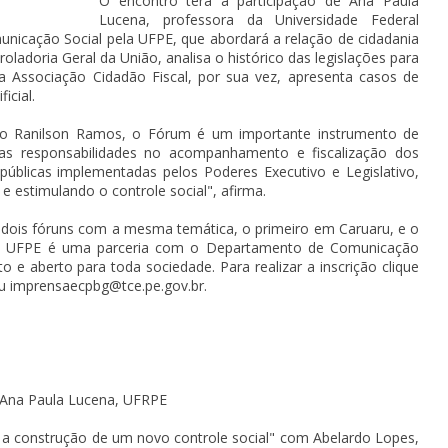
O encontro terá a participação de Ana Paula
Lucena, professora da Universidade Federal
icação Social pela UFPE, que abordará a relação de cidadania
ladoria Geral da União, analisa o histórico das legislações para
 a Associação Cidadão Fiscal, por sua vez, apresenta casos de
ficial.
iro Ranilson Ramos, o Fórum é um importante instrumento de
uas responsabilidades no acompanhamento e fiscalização dos
 públicas implementadas pelos Poderes Executivo e Legislativo,
 estimulando o controle social", afirma.
 dois fóruns com a mesma temática, o primeiro em Caruaru, e o
na UFPE é uma parceria com o Departamento de Comunicação
to e aberto para toda sociedade. Para realizar a inscrição clique
u imprensaecpbg@tce.pe.gov.br.
 Ana Paula Lucena, UFRPE
 a construção de um novo controle social" com Abelardo Lopes,