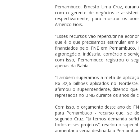
Pernambuco, Ernesto Lima Cruz, durante 
com o gerente de negócios e assisten
respectivamente, para mostrar os bons
Américo Góis.
“Esses recursos vão repercutir na econo
que é o que precisamos estimular em Pe
financiados pelo FNE em Pernambuco, R$
agronegócio, indústria, comércio e serviç
com isso, Pernambuco registrou o se
apenas da Bahia.
“Também superamos a meta de aplicaçõe
R$ 32,6 bilhões aplicados no Nordest
afirmou o superintendente, dizendo que
represados no BNB durante os anos de c
Com isso, o orçamento deste ano do FNE 
para Pernambuco - recurso que, se de
segundo Cruz. “Já temos demanda sufici
todos esses projetos”, revelou o superin
aumentar a verba destinada a Pernambu