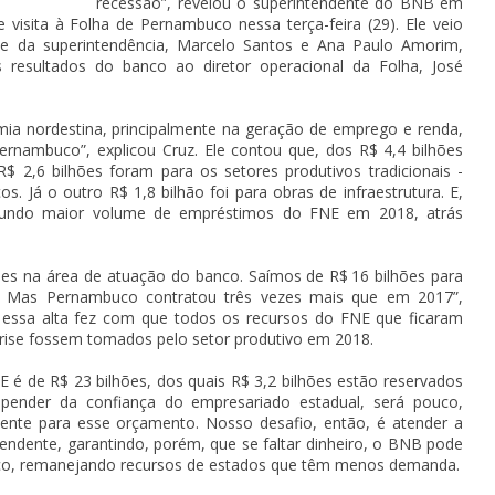
recessão”, revelou o superintendente do BNB em
visita à Folha de Pernambuco nessa terça-feira (29). Ele veio
te da superintendência, Marcelo Santos e Ana Paulo Amorim,
 resultados do banco ao diretor operacional da Folha, José
mia nordestina, principalmente na geração de emprego e renda,
rnambuco”, explicou Cruz. Ele contou que, dos R$ 4,4 bilhões
 2,6 bilhões foram para os setores produtivos tradicionais -
os. Já o outro R$ 1,8 bilhão foi para obras de infraestrutura. E,
gundo maior volume de empréstimos do FNE em 2018, atrás
s na área de atuação do banco. Saímos de R$ 16 bilhões para
e. Mas Pernambuco contratou três vezes mais que em 2017”,
 essa alta fez com que todos os recursos do FNE que ficaram
rise fossem tomados pelo setor produtivo em 2018.
é de R$ 23 bilhões, dos quais R$ 3,2 bilhões estão reservados
pender da confiança do empresariado estadual, será pouco,
ente para esse orçamento. Nosso desafio, então, é atender a
tendente, garantindo, porém, que se faltar dinheiro, o BNB pode
co, remanejando recursos de estados que têm menos demanda.