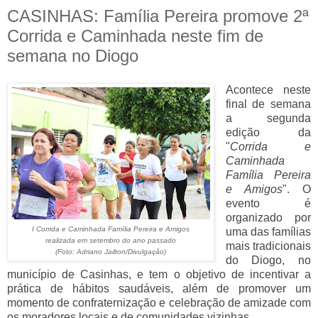
CASINHAS: Família Pereira promove 2ª
Corrida e Caminhada neste fim de
semana no Diogo
Acontece neste
final de semana
a segunda
edição da
"
Corrida e
Caminhada
Família Pereira
e Amigos
". O
evento é
organizado por
I Corrida e Caminhada Família Pereira e Amigos
uma das famílias
realizada em setembro do ano passado
mais tradicionais
(Foto: Adriano Jailton/Divulgação)
do Diogo, no
município de Casinhas, e tem o objetivo de incentivar a
prática de hábitos saudáveis, além de promover um
momento de confraternização e celebração de amizade com
os moradores locais e de comunidades vizinhas.