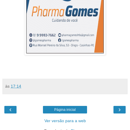
às
17:14
‹
›
Página inicial
Ver versão para a web