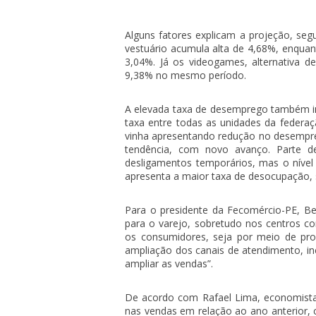
Alguns fatores explicam a projeção, se
vestuário acumula alta de 4,68%, enquan
3,04%. Já os videogames, alternativa d
9,38% no mesmo período.
A elevada taxa de desemprego também im
taxa entre todas as unidades da federa
vinha apresentando redução no desempre
tendência, com novo avanço. Parte de
desligamentos temporários, mas o nível 
apresenta a maior taxa de desocupação, s
Para o presidente da Fecomércio-PE, Be
para o varejo, sobretudo nos centros co
os consumidores, seja por meio de pro
ampliação dos canais de atendimento, incl
ampliar as vendas”.
De acordo com Rafael Lima, economista
nas vendas em relação ao ano anterior, c