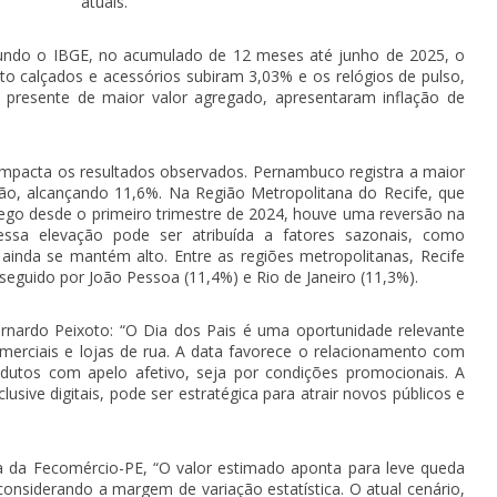
atuais.
gundo o IBGE, no acumulado de 12 meses até junho de 2025, o
to calçados e acessórios subiram 3,03% e os relógios de pulso,
e presente de maior valor agregado, apresentaram inflação de
pacta os resultados observados. Pernambuco registra a maior
ção, alcançando 11,6%. Na Região Metropolitana do Recife, que
go desde o primeiro trimestre de 2024, houve uma reversão na
ssa elevação pode ser atribuída a fatores sazonais, como
ainda se mantém alto. Entre as regiões metropolitanas, Recife
eguido por João Pessoa (11,4%) e Rio de Janeiro (11,3%).
rnardo Peixoto: “O Dia dos Pais é uma oportunidade relevante
merciais e lojas de rua. A data favorece o relacionamento com
dutos com apelo afetivo, seja por condições promocionais. A
usive digitais, pode ser estratégica para atrair novos públicos e
 da Fecomércio-PE, “O valor estimado aponta para leve queda
onsiderando a margem de variação estatística. O atual cenário,