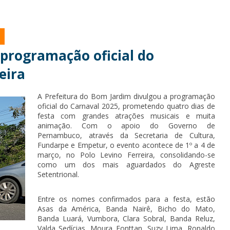
programação oficial do
eira
A Prefeitura do Bom Jardim divulgou a programação
oficial do Carnaval 2025, prometendo quatro dias de
festa com grandes atrações musicais e muita
animação. Com o apoio do Governo de
Pernambuco, através da Secretaria de Cultura,
Fundarpe e Empetur, o evento acontece de 1º a 4 de
março, no Polo Levino Ferreira, consolidando-se
como um dos mais aguardados do Agreste
Setentrional.
Entre os nomes confirmados para a festa, estão
Asas da América, Banda Nairê, Bicho do Mato,
Banda Luará, Vumbora, Clara Sobral, Banda Reluz,
Valda Sedícias, Moura Fonttan, Suzy Lima, Ronaldo