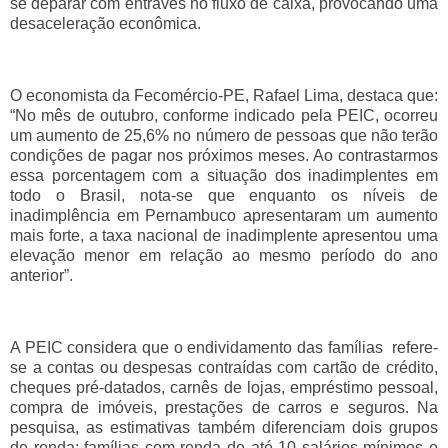
se deparar com entraves no fluxo de caixa, provocando uma
desaceleração econômica.
O economista da Fecomércio-PE, Rafael Lima, destaca que:
“No mês de outubro, conforme indicado pela PEIC, ocorreu
um aumento de 25,6% no número de pessoas que não terão
condições de pagar nos próximos meses. Ao contrastarmos
essa porcentagem com a situação dos inadimplentes em
todo o Brasil, nota-se que enquanto os níveis de
inadimplência em Pernambuco apresentaram um aumento
mais forte, a taxa nacional de inadimplente apresentou uma
elevação menor em relação ao mesmo período do ano
anterior”.
A PEIC considera que o endividamento das famílias refere-
se a contas ou despesas contraídas com cartão de crédito,
cheques pré-datados, carnês de lojas, empréstimo pessoal,
compra de imóveis, prestações de carros e seguros. Na
pesquisa, as estimativas também diferenciam dois grupos
de renda: famílias com renda de até 10 salários mínimos e