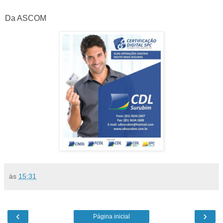
Da ASCOM
às
15:31
‹
›
Página inicial