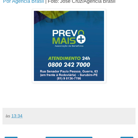
Por
Agência Brasil
|
Foto: José Cruz/Agência Brasil
às
13:34