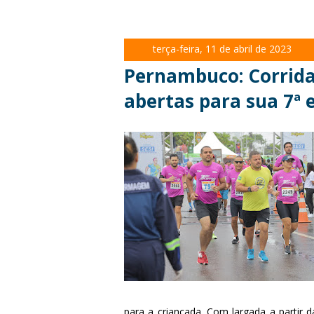
terça-feira, 11 de abril de 2023
Pernambuco: Corrida 
abertas para sua 7ª 
para a criançada. Com largada a partir 