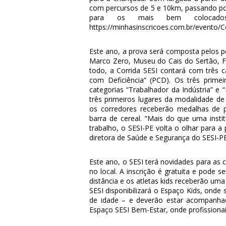
com percursos de 5 e 10km, passando por 
para os mais bem colocados
https://minhasinscricoes.com.br/evento/C
Este ano, a prova será composta pelos 
Marco Zero, Museu do Cais do Sertão, 
todo, a Corrida SESI contará com três ca
com Deficiência” (PCD). Os três prime
categorias “Trabalhador da Indústria” e 
três primeiros lugares da modalidade de
os corredores receberão medalhas de pa
barra de cereal. “Mais do que uma inst
trabalho, o SESI-PE volta o olhar para 
diretora de Saúde e Segurança do SESI-P
Este ano, o SESI terá novidades para as 
no local. A inscrição é gratuita e pode 
distância e os atletas kids receberão uma
SESI disponibilizará o Espaço Kids, onde 
de idade – e deverão estar acompanha
Espaço SESI Bem-Estar, onde profissionai