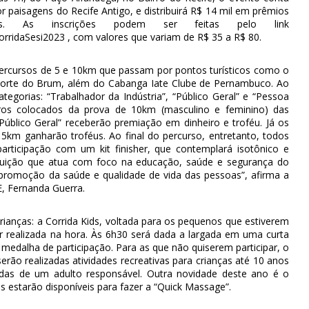
paisagens do Recife Antigo, e distribuirá R$ 14 mil em prêmios
. As inscrições podem ser feitas pelo link
orridaSesi2023 , com valores que variam de R$ 35 a R$ 80.
percursos de 5 e 10km que passam por pontos turísticos como o
Forte do Brum, além do Cabanga Iate Clube de Pernambuco. Ao
tegorias: “Trabalhador da Indústria”, “Público Geral” e “Pessoa
iros colocados da prova de 10km (masculino e feminino) das
“Público Geral” receberão premiação em dinheiro e troféu. Já os
 5km ganharão troféus. Ao final do percurso, entretanto, todos
rticipação com um kit finisher, que contemplará isotônico e
ituição que atua com foco na educação, saúde e segurança do
a promoção da saúde e qualidade de vida das pessoas”, afirma a
E, Fernanda Guerra.
crianças: a Corrida Kids, voltada para os pequenos que estiverem
ser realizada na hora. Às 6h30 será dada a largada em uma curta
 medalha de participação. Para as que não quiserem participar, o
serão realizadas atividades recreativas para crianças até 10 anos
das de um adulto responsável. Outra novidade deste ano é o
s estarão disponíveis para fazer a “Quick Massage”.