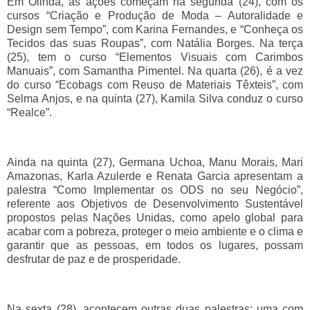
Em Olinda, as ações começam na segunda (24), com os
cursos “Criação e Produção de Moda – Autoralidade e
Design sem Tempo”, com Karina Fernandes, e “Conheça os
Tecidos das suas Roupas”, com Natália Borges. Na terça
(25), tem o curso “Elementos Visuais com Carimbos
Manuais”, com Samantha Pimentel. Na quarta (26), é a vez
do curso “Ecobags com Reuso de Materiais Têxteis”, com
Selma Anjos, e na quinta (27), Kamila Silva conduz o curso
“Realce”.
Ainda na quinta (27), Germana Uchoa, Manu Morais, Mari
Amazonas, Karla Azulerde e Renata Garcia apresentam a
palestra “Como Implementar os ODS no seu Negócio”,
referente aos Objetivos de Desenvolvimento Sustentável
propostos pelas Nações Unidas, como apelo global para
acabar com a pobreza, proteger o meio ambiente e o clima e
garantir que as pessoas, em todos os lugares, possam
desfrutar de paz e de prosperidade.
Na sexta (28), acontecem outras duas palestras: uma com