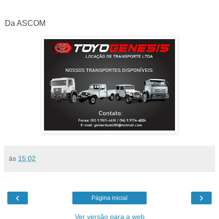
Da ASCOM
às
15:02
‹
›
Página inicial
Ver versão para a web