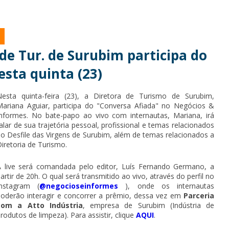
 de Tur. de Surubim participa do
esta quinta (23)
Nesta quinta-feira (23), a Diretora de Turismo de Surubim,
Mariana Aguiar, participa do "Conversa Afiada" no Negócios &
Informes. No bate-papo ao vivo com internautas, Mariana, irá
alar de sua trajetória pessoal, profissional e temas relacionados
o Desfile das Virgens de Surubim, além de temas relacionados a
iretoria de Turismo.
A live será comandada pelo editor, Luís Fernando Germano, a
artir de 20h. O qual será transmitido ao vivo, através do perfil no
Instagram (
@negocioseinformes
), onde os internautas
poderão interagir e concorrer a prêmio, dessa vez em
Parceria
com a Atto Indústria
, empresa de Surubim (Indústria de
rodutos de limpeza). Para assistir, clique
AQUI
.