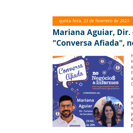
quinta-feira, 23 de fevereiro de 2023
Mariana Aguiar, Dir.
"Conversa Afiada", n
f
a
D
p
p