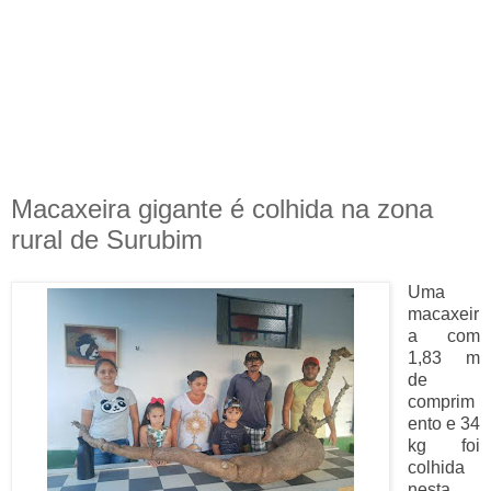
Macaxeira gigante é colhida na zona
rural de Surubim
Uma
macaxeir
a com
1,83 m
de
comprim
ento e 34
kg foi
colhida
nesta