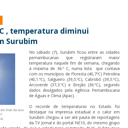
C , temperatura diminui
m Surubim
No sábado (7), Surubim ficou entre as cidades
pernambucanas que registraram maior
temperatura naquele fim de semana, chegando
à máxima de 36.º C, numa lista que contava
com os municípios de Floresta (40,7ºC) Petrolina
(40,1.ºC), Salgueiro (39,5.ºC), Cabrobó (39,5.ºC),
Arcoverde (37,3.ºC) e Brejão (36.ºC), segundo
dados divulgados pela Agência Pernambucana
de Águas e Clima (Apac).
O recorde de temperaturas no Estado foi
ste final de ano
destaque na imprensa estadual e o calor em
11
Surubim chegou a ser até pauta de reportagens
s)
da TV Jornal e do portal NE10, do mesmo grupo