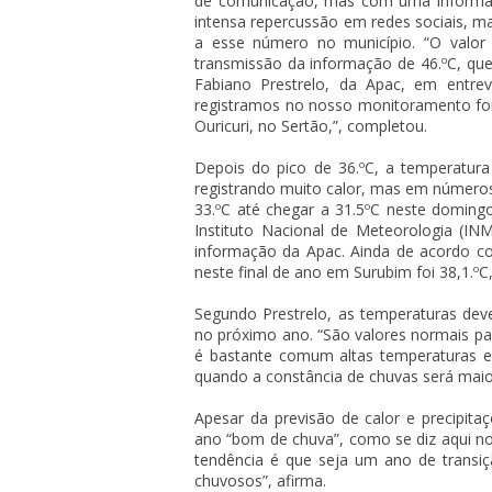
de comunicação, mas com uma informação
intensa repercussão em redes sociais, 
a esse número no município. “O valor r
transmissão da informação de 46.ºC, que 
Fabiano Prestrelo, da Apac, em entre
registramos no nosso monitoramento foi
Ouricuri, no Sertão,”, completou.
Depois do pico de 36.ºC, a temperatu
registrando muito calor, mas em número
33.ºC até chegar a 31.5ºC neste doming
Instituto Nacional de Meteorologia (IN
informação da Apac. Ainda de acordo co
neste final de ano em Surubim foi 38,1.º
Segundo Prestrelo, as temperaturas de
no próximo ano. “São valores normais pa
é bastante comum altas temperaturas e 
quando a constância de chuvas será maior
Apesar da previsão de calor e precipit
ano “bom de chuva”, como se diz aqui no
tendência é que seja um ano de transiç
chuvosos”, afirma.