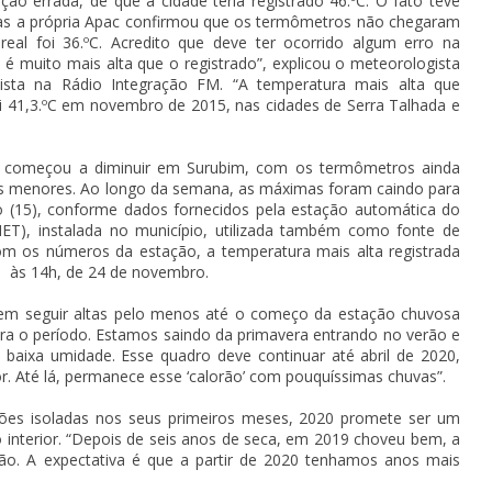
 errada, de que a cidade teria registrado 46.ºC. O fato teve
mas a própria Apac confirmou que os termômetros não chegaram
eal foi 36.ºC. Acredito que deve ter ocorrido algum erro na
é muito mais alta que o registrado”, explicou o meteorologista
vista na Rádio Integração FM. “A temperatura mais alta que
 41,3.ºC em novembro de 2015, nas cidades de Serra Talhada e
ra começou a diminuir em Surubim, com os termômetros ainda
s menores. Ao longo da semana, as máximas foram caindo para
o (15), conforme dados fornecidos pela estação automática do
MET), instalada no município, utilizada também como fonte de
m os números da estação, a temperatura mais alta registrada
C, às 14h, de 24 de novembro.
vem seguir altas pelo menos até o começo da estação chuvosa
ra o período. Estamos saindo da primavera entrando no verão e
baixa umidade. Esse quadro deve continuar até abril de 2020,
. Até lá, permanece esse ‘calorão’ com pouquíssimas chuvas”.
ações isoladas nos seus primeiros meses, 2020 promete ser um
 interior. “Depois de seis anos de seca, em 2019 choveu bem, a
ão. A expectativa é que a partir de 2020 tenhamos anos mais