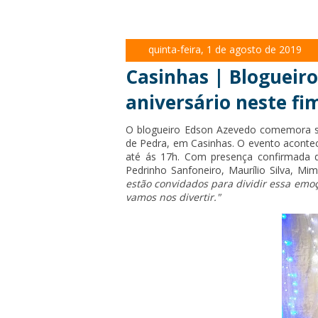
quinta-feira, 1 de agosto de 2019
Casinhas | Bloguei
aniversário neste f
O blogueiro Edson Azevedo comemora s
de Pedra, em Casinhas. O evento aconte
até ás 17h. Com presença confirmada 
Pedrinho Sanfoneiro, Maurílio Silva, Mim
estão convidados para dividir essa emo
vamos nos divertir."