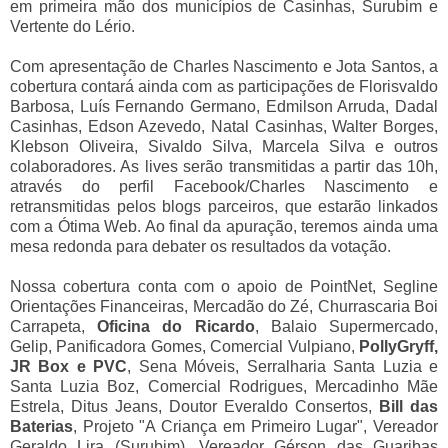
em primeira mão dos municípios de Casinhas, Surubim e
Vertente do Lério.
Com apresentação de Charles Nascimento e Jota Santos, a
cobertura contará ainda com as participações de Florisvaldo
Barbosa, Luís Fernando Germano, Edmilson Arruda, Dadal
Casinhas, Edson Azevedo, Natal Casinhas, Walter Borges,
Klebson Oliveira, Sivaldo Silva, Marcela Silva e outros
colaboradores. As lives serão transmitidas a partir das 10h,
através do perfil Facebook/Charles Nascimento e
retransmitidas pelos blogs parceiros, que estarão linkados
com a Ótima Web. Ao final da apuração, teremos ainda uma
mesa redonda para debater os resultados da votação.
Nossa cobertura conta com o apoio de PointNet, Segline
Orientações Financeiras, Mercadão do Zé, Churrascaria Boi
Carrapeta,
Oficina do Ricardo
, Balaio Supermercado,
Gelip, Panificadora Gomes, Comercial Vulpiano,
PollyGryff,
JR Box e PVC
, Sena Móveis, Serralharia Santa Luzia e
Santa Luzia Boz, Comercial Rodrigues, Mercadinho Mãe
Estrela, Ditus Jeans, Doutor Everaldo Consertos,
Bill das
Baterias
, Projeto "A Criança em Primeiro Lugar", Vereador
Geraldo Lira (Surubim), Vereador Gérson das Guaribas