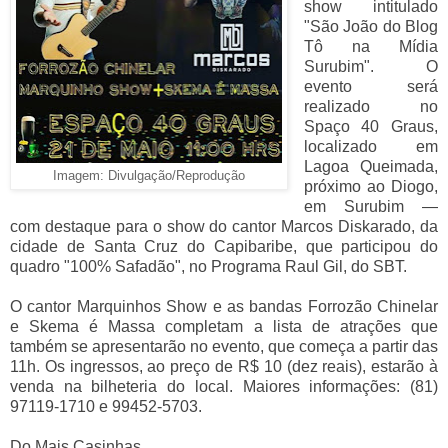
show intitulado
"São João do Blog
Tô na Mídia
Surubim". O
evento será
realizado no
Spaço 40 Graus,
localizado em
Lagoa Queimada,
Imagem: Divulgação/Reprodução
próximo ao Diogo,
em Surubim —
com destaque para o show do cantor Marcos Diskarado, da
cidade de Santa Cruz do Capibaribe, que participou do
quadro "100% Safadão", no Programa Raul Gil, do SBT.
O cantor Marquinhos Show e as bandas Forrozão Chinelar
e Skema é Massa completam a lista de atrações que
também se apresentarão no evento, que começa a partir das
11h. Os ingressos, ao preço de R$ 10 (dez reais), estarão à
venda na bilheteria do local. Maiores informações: (81)
97119-1710 e 99452-5703.
Do Mais Casinhas