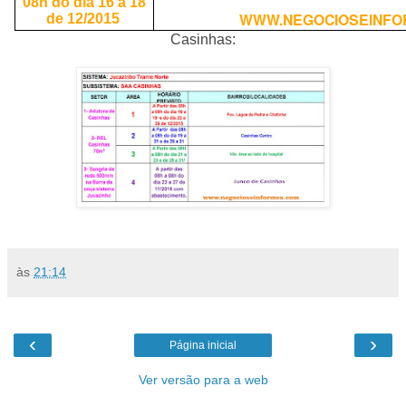
08h do dia 16 a 18
WWW.NEGOCIOSEINFO
de 12/2015
Casinhas:
às
21:14
‹
›
Página inicial
Ver versão para a web