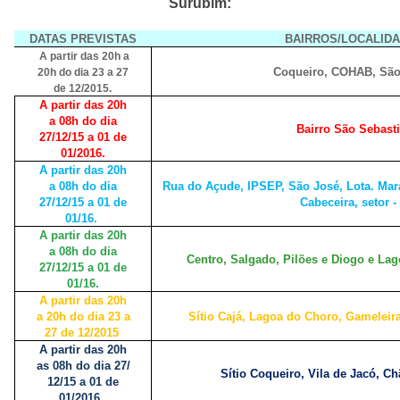
Surubim:
DATAS PREVISTAS
BAIRROS/LOCALID
A partir das 20h a
Coqueiro, COHAB, São
20h do dia 23 a 27
de 12/2015.
A partir das 20h
a 08h do dia
Bairro São Sebast
27/12/15 a 01 de
01/2016.
A partir das 20h
a 08h do dia
Rua do Açude, IPSEP, São José, Lota. Marac
27/12/15 a 01 de
Cabeceira, setor - 
01/16.
A partir das 20h
a 08h do dia
Centro, Salgado, Pilões e Diogo e Lag
27/12/15 a 01 de
01/16.
A partir das 20h
a 20h do dia 23 a
Sítio Cajá, Lagoa do Choro, Gameleir
27 de 12/2015
A partir das 20h
as 08h do dia 27/
Sítio Coqueiro, Vila de Jacó, Ch
12/15 a 01 de
01/2016