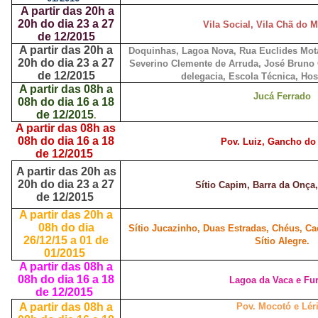
A partir das 20h a
20h do dia 23 a 27
Vila Social, Vila Chã do M
de 12/2015
A partir das 20h a
Doquinhas, Lagoa Nova, Rua Euclides Mota
20h do dia 23 a 27
Severino Clemente de Arruda, José Bruno C
de 12/2015
delegacia, Escola Técnica, Hosp
A partir das 08h a
Jucá Ferrado
08h do dia 16 a 18
de 12/2015
.
A partir das 08h as
08h do dia 16 a 18
Pov. Luiz, Gancho do
de 12/2015
A partir das 20h as
20h do dia 23 a 27
Sítio Capim, Barra da Onça, 
de 12/2015
A partir das 20h a
08h do dia
Sítio Jucazinho, Duas Estradas, Chéus, C
26/12/15 a 01 de
Sítio Alegre.
01/2015
A partir das 08h a
08h do dia 16 a 18
Lagoa da Vaca e Fu
de 12/2015
A partir das 08h a
Pov. Mocotó e Lér